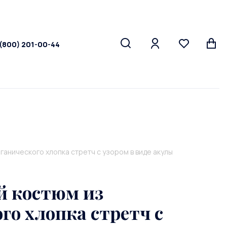
 (800) 201-00-44
ганического хлопка стретч с узором в виде акулы
 костюм из
го хлопка стретч с