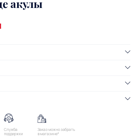
де акулы
и
Служба
Заказ можно забрать
поддержки
в магазине*