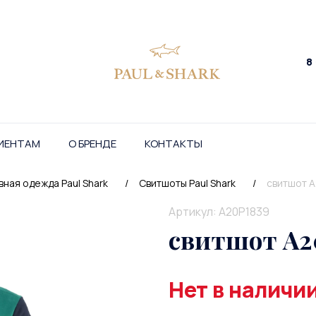
8
ИЕНТАМ
О БРЕНДЕ
КОНТАКТЫ
ная одежда Paul Shark
/
Свитшоты Paul Shark
/
свитшот 
Артикул: A20P1839
свитшот A2
Нет в наличи