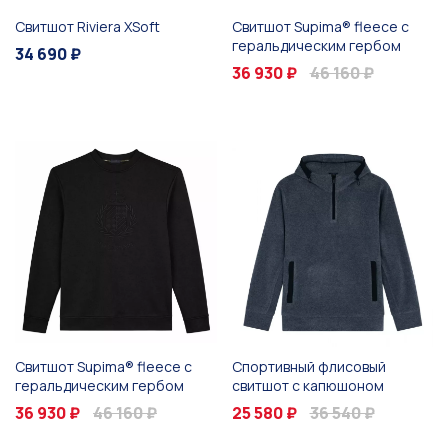
Свитшот Riviera XSoft
Свитшот Supima® fleece с
геральдическим гербом
34 690 ₽
36 930 ₽
46 160 ₽
Свитшот Supima® fleece с
Спортивный флисовый
геральдическим гербом
свитшот с капюшоном
36 930 ₽
46 160 ₽
25 580 ₽
36 540 ₽