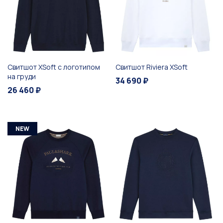
Свитшот XSoft с логотипом
Свитшот Riviera XSoft
на груди
34 690 ₽
26 460 ₽
NEW