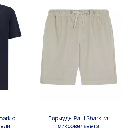
hark с
Бермуды Paul Shark из
рели
микровельвета