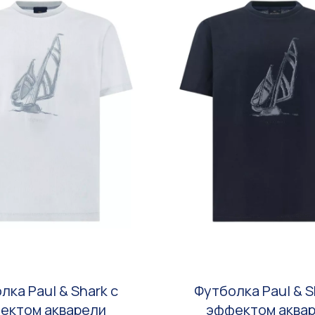
лка Paul & Shark с
Футболка Paul & S
ектом акварели
эффектом аква