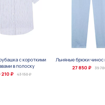
рубашка с короткими
Льняные брюки чинос 
авами в полоску
27 850 ₽
39 78
 210 ₽
43 150 ₽