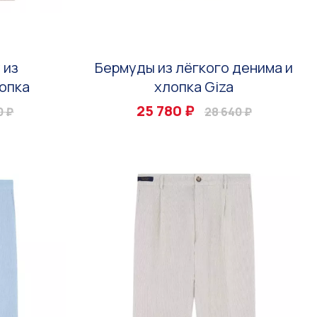
 из
Бермуды из лёгкого денима и
опка
хлопка Giza
25 780 ₽
0 ₽
28 640 ₽