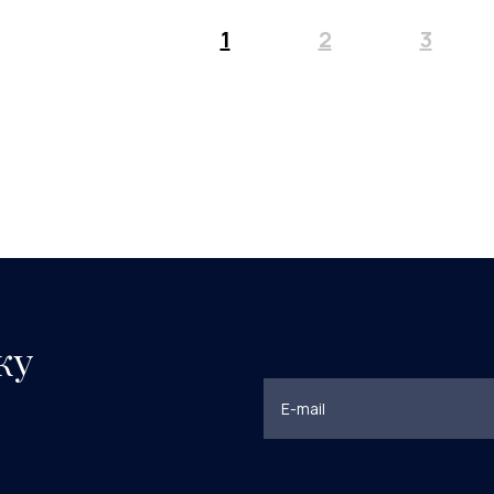
1
2
3
ку