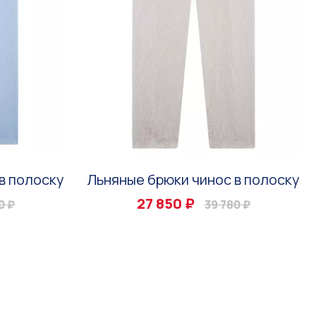
в полоску
Льняные брюки чинос в полоску
27 850 ₽
0 ₽
39 780 ₽