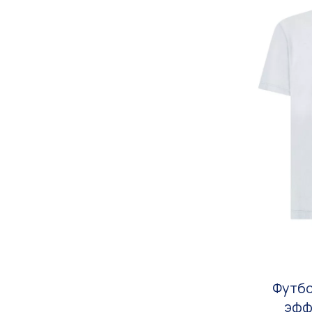
Футбо
эфф