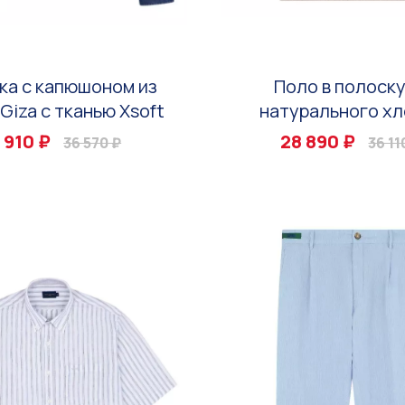
ка с капюшоном из
Поло в полоску
Giza с тканью Xsoft
натурального хл
 910 ₽
28 890 ₽
36 570 ₽
36 11