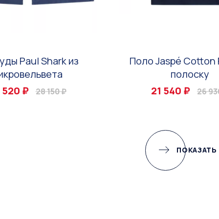
уды Paul Shark из
Поло Jaspé Cotton 
икровельвета
полоску
 520 ₽
21 540 ₽
28 150 ₽
26 93
ПОКАЗАТЬ