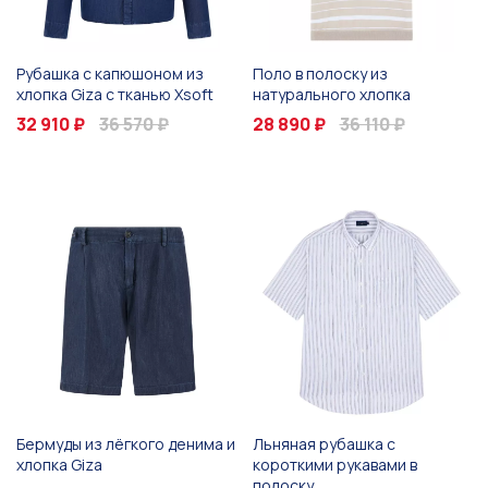
Рубашка с капюшоном из
Поло в полоску из
хлопка Giza с тканью Xsoft
натурального хлопка
32 910 ₽
36 570 ₽
28 890 ₽
36 110 ₽
Бермуды из лёгкого денима и
Льняная рубашка с
хлопка Giza
короткими рукавами в
полоску