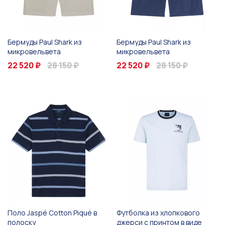
Бермуды Paul Shark из
Бермуды Paul Shark из
микровельвета
микровельвета
22 520 ₽
28 150 ₽
22 520 ₽
28 150 ₽
Поло Jaspé Cotton Piqué в
Футболка из хлопкового
полоску
джерси с принтом в виде