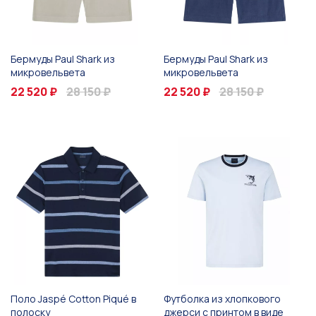
Бермуды Paul Shark из
Бермуды Paul Shark из
микровельвета
микровельвета
22 520 ₽
28 150 ₽
22 520 ₽
28 150 ₽
Поло Jaspé Cotton Piqué в
Футболка из хлопкового
полоску
джерси с принтом в виде