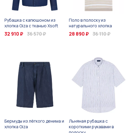
Рубашка с капюшоном из
Поло в полоску из
хлопка Giza с тканью Xsoft
натурального хлопка
32 910 ₽
36 570 ₽
28 890 ₽
36 110 ₽
Бермуды из лёгкого денима и
Льняная рубашка с
хлопка Giza
короткими рукавами в
полоску