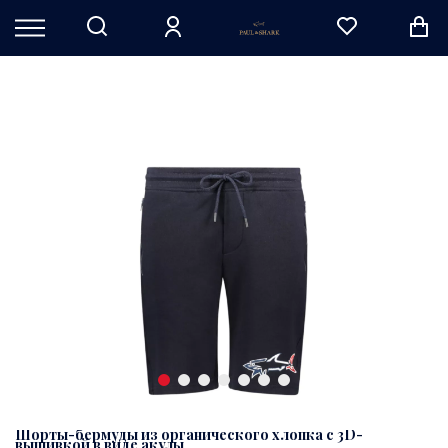
Шорты-бермуды из органического хлопка с 3D-
вышивкой в виде акулы