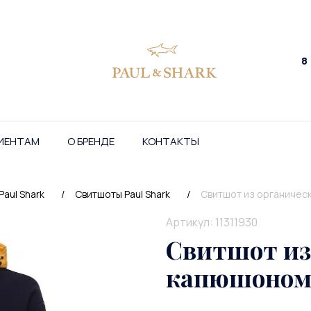
8
ИЕНТАМ
О БРЕНДЕ
КОНТАКТЫ
aul Shark
/
Свитшоты Paul Shark
/
Свитшот из органичес
Артикул: 11311930
Свитшот из 
капюшоном 